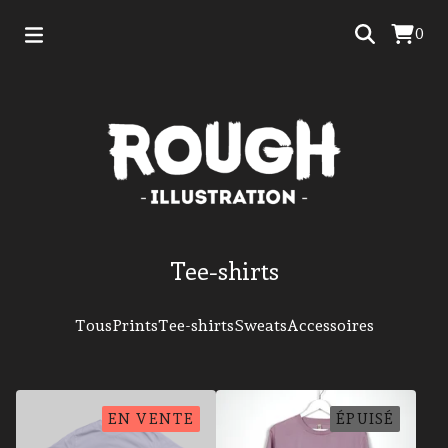
0
Tee-shirts
Tous
Prints
Tee-shirts
Sweats
Accessoires
EN VENTE
ÉPUISÉ