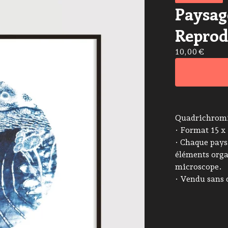
Paysage
Reprod
10,00
€
Quadrichromie
· Format 15 x
· Chaque pays
éléments organ
microscope.
· Vendu sans 